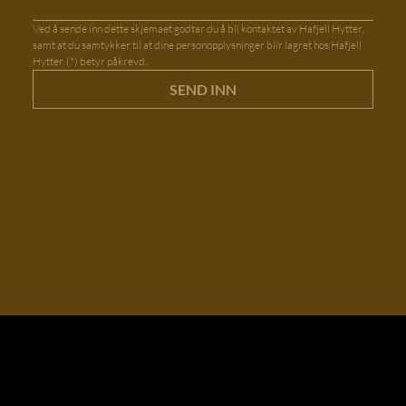
Ved å sende inn dette skjemaet godtar du å bli kontaktet av Hafjell Hytter, 
samt at du samtykker til at dine personopplysninger blir lagret hos Hafjell 
Hytter. (*) betyr påkrevd.
SEND INN