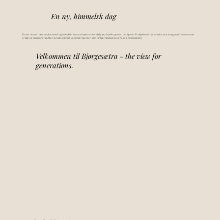
En ny, himmelsk dag
Du ser utover naturens kunstverk og betrakter sola som kaster et forsiktig lys på fjelltoppene i det fjerne. Fra kjøkkenet høres lyden av at morgenkaffen som snart
er klar, og du kjenner duften av nystekt brød. Så merker du noen som tar tak i hånda di og vil ha deg med på leken.
Velkommen til Bjørgesætra - the view for
generations.