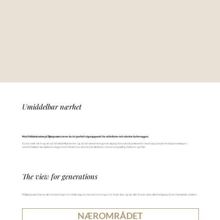
Umiddelbar nærhet
Med fritidseiendom på Bjørgesætra lever du i et perfekt utgangspunkt for aktiviteter rett utenfor hytteveggen.
Du bor midt i ski-in og ski-out til Hafjell Alpinsenter, og du har sammenhengende tilgang til hundrevis av kilometer med topp preparerte langrennsløyper. I
sommerhalvåret kan skiskoene legges bort til bytte for spennende aktiviteter som terrengsykling, fjellturer og fiske.
The view for generations
På Bjørgesætra har du alle forutsetninger for å fylle dagene med det du trenger for å nyte livet, og det aller fineste vil du alltid ha tilgang til; den fantastiske utsikten.
NÆROMRÅDET