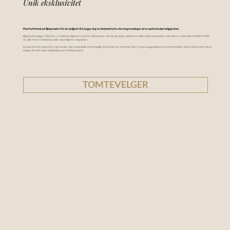
Unik eksklusivitet
Med hyttetomt på Bjørgesætra får du mulighet til å bygge deg en drømmehytte uten begrensninger på en spektakulær beliggenhet.
Bjørgesætra ligger 700 moh., en halvtimes kjøretur nord for Lillehammer. Her kan du velge mellom en rekke unike hyttetomter som varierer i størrelse fra 800 til 1900
m2, alle med en fantastisk utsikt i naturskjønne omgivelser.
Du kan utforme hytta etter eget ønske, eller inngå avtale med selvvalgt leverandør for utførelse. Det er ingen byggeklausul for tomteområdet, så her står du helt fritt til
å skape din helt unike familieskatt av en fritidseiendom.
TOMTEVELGER